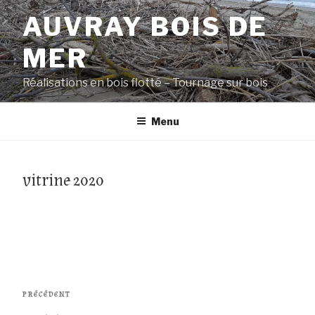
Aller
AUVRAY BOIS DE
au
contenu
MER
principal
Réalisations en bois flotté – Tournage sur bois
Menu
vitrine 2020
Navigation
Article
PRÉCÉDENT
de
précédent