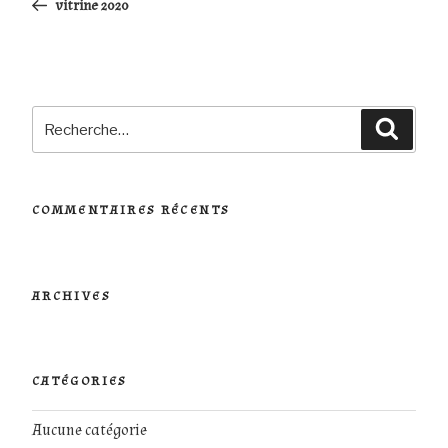
vitrine 2020
l’article
Recherche
Reche
pour
:
COMMENTAIRES RÉCENTS
ARCHIVES
CATÉGORIES
Aucune catégorie