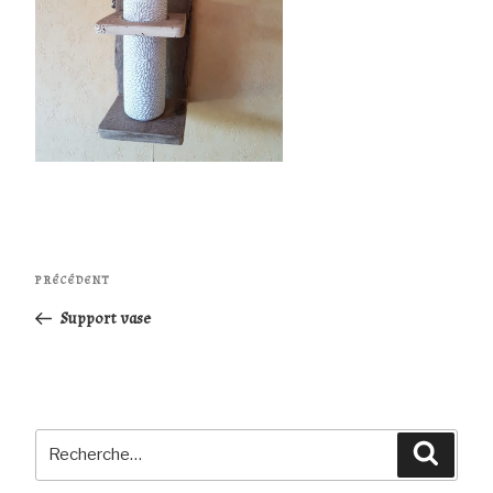
Navigation
Article
PRÉCÉDENT
de
précédent
Support vase
l’article
Recherche
Reche
pour