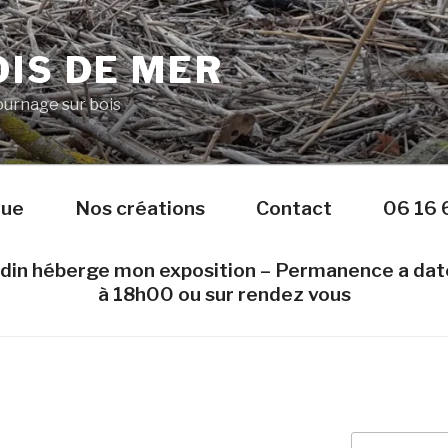
IS DE MER
Tournage sur bois
nue
Nos créations
Contact
06 16 
edin héberge mon exposition – Permanence a da
à 18h00 ou sur rendez vous
Recherche