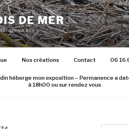
IS DE MER
Tournage sur bois
nue
Nos créations
Contact
06 16 
edin héberge mon exposition – Permanence a da
à 18h00 ou sur rendez vous
tte
Recherche