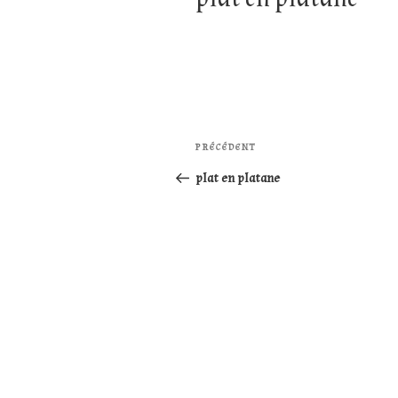
Navigation
Article
PRÉCÉDENT
de
précédent
plat en platane
l’article