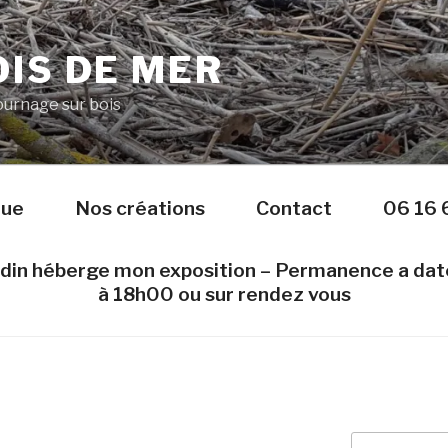
IS DE MER
Tournage sur bois
nue
Nos créations
Contact
06 16 
edin héberge mon exposition – Permanence a da
à 18h00 ou sur rendez vous
Recherche