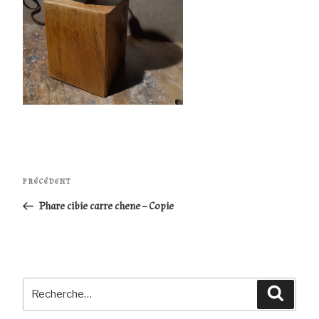
Navigation
Article
PRÉCÉDENT
de
précédent
Phare cibie carre chene – Copie
l’article
Recherche
Reche
pour