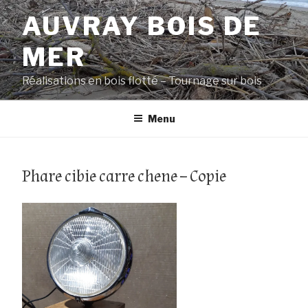
Aller
AUVRAY BOIS DE
au
contenu
MER
principal
Réalisations en bois flotté – Tournage sur bois
Menu
Phare cibie carre chene – Copie