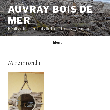
Aller
AUVRAY BOIS DE
au
contenu
MER
principal
Réalisations en bois flotté – Tournage sur bois
Menu
Miroir rond 1