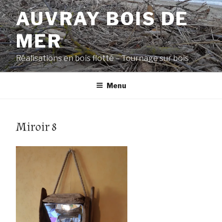
Aller
AUVRAY BOIS DE
au
contenu
MER
principal
Réalisations en bois flotté – Tournage sur bois
Menu
Miroir 8