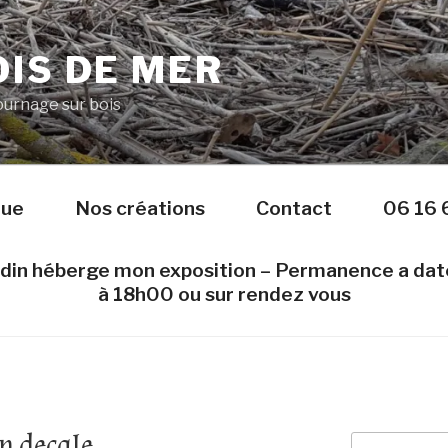
IS DE MER
Tournage sur bois
nue
Nos créations
Contact
06 16 
edin héberge mon exposition – Permanence a da
à 18h00 ou sur rendez vous
n decale
Recherche