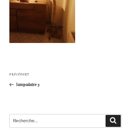
Navigation
Article
PRÉCÉDENT
de
précédent
lampadaire 3
l’article
Recherche
Reche
pour