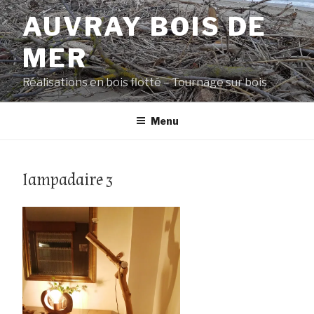
Aller
AUVRAY BOIS DE
au
contenu
MER
principal
Réalisations en bois flotté – Tournage sur bois
Menu
lampadaire 3