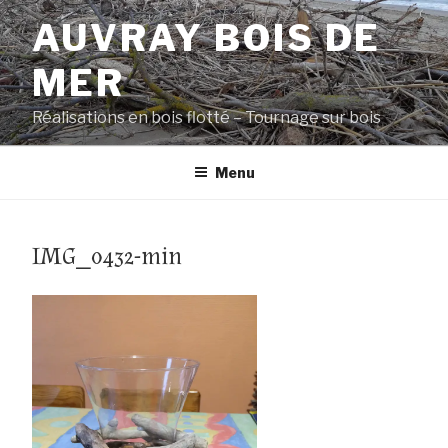
Aller
AUVRAY BOIS DE
au
contenu
MER
principal
Réalisations en bois flotté – Tournage sur bois
Menu
IMG_0432-min