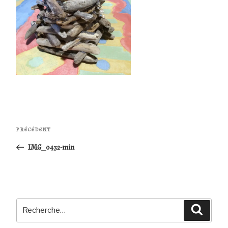
Navigation
Article
PRÉCÉDENT
de
précédent
IMG_0432-min
l’article
Recherche
Reche
pour