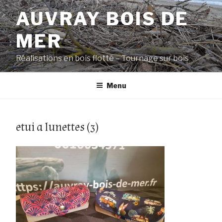
Aller
AUVRAY BOIS DE
au
contenu
MER
principal
Réalisations en bois flotté – Tournage sur bois
Menu
etui a lunettes (3)