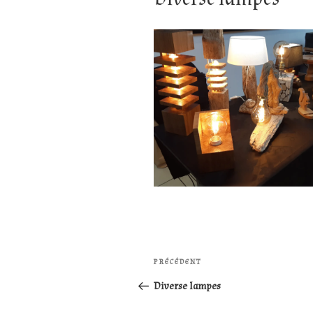
Navigation
Article
PRÉCÉDENT
de
précédent
Diverse lampes
l’article