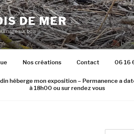
IS DE MER
Tournage sur bois
nue
Nos créations
Contact
06 16 
edin héberge mon exposition – Permanence a da
à 18h00 ou sur rendez vous
Recherche