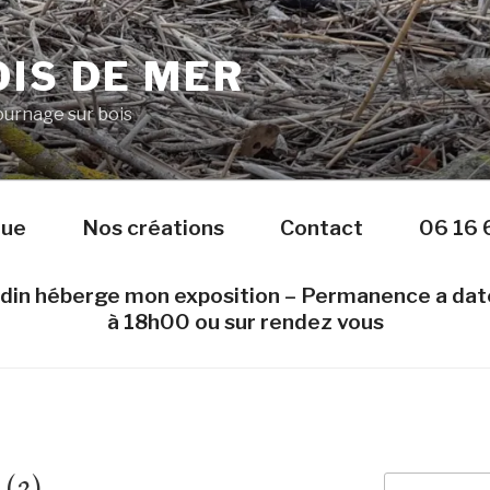
IS DE MER
Tournage sur bois
nue
Nos créations
Contact
06 16 
edin héberge mon exposition – Permanence a da
à 18h00 ou sur rendez vous
(2)
Recherche