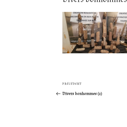
Navigation
Article
PRÉCÉDENT
de
précédent
Divers bonhommes (2)
l’article