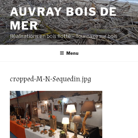
Aller
AUVRAY BOIS DE
au
contenu
MER
principal
Réalisations en bois flotté – Tournage sur bois
Menu
cropped-M-N-Sequedin.jpg