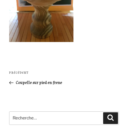
Navigation
Article
PRÉCÉDENT
de
précédent
Coupelle sur pied en frene
l’article
Recherche
Reche
pour