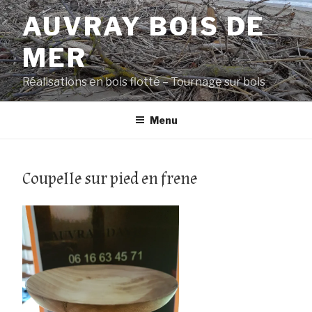
Aller
AUVRAY BOIS DE
au
contenu
MER
principal
Réalisations en bois flotté – Tournage sur bois
Menu
Coupelle sur pied en frene