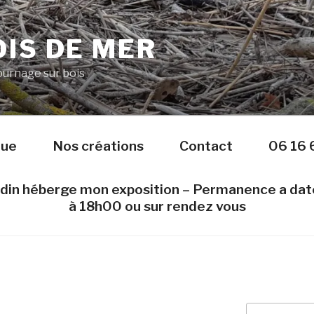
IS DE MER
Tournage sur bois
nue
Nos créations
Contact
06 16 
edin héberge mon exposition – Permanence a da
à 18h00 ou sur rendez vous
Recherche