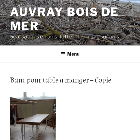
Aller
AUVRAY BOIS DE
au
contenu
MER
principal
Réalisations en bois flotté – Tournage sur bois
Menu
Banc pour table a manger – Copie