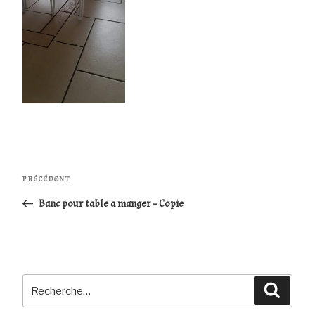
Navigation
Article
PRÉCÉDENT
de
précédent
Banc pour table a manger – Copie
l’article
Recherche
Reche
pour