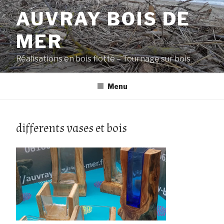
Aller
AUVRAY BOIS DE
au
contenu
MER
principal
Réalisations en bois flotté – Tournage sur bois
Menu
differents vases et bois