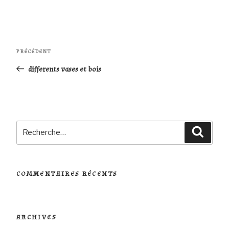
Navigation
Article
PRÉCÉDENT
de
précédent
differents vases et bois
l’article
Recherche
Reche
pour
:
COMMENTAIRES RÉCENTS
ARCHIVES