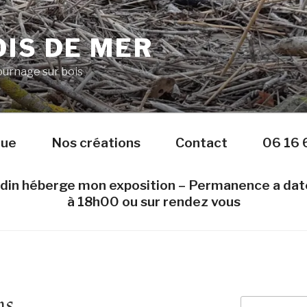
IS DE MER
Tournage sur bois
nue
Nos créations
Contact
06 16 
edin héberge mon exposition – Permanence a da
à 18h00 ou sur rendez vous
ns
Recherche