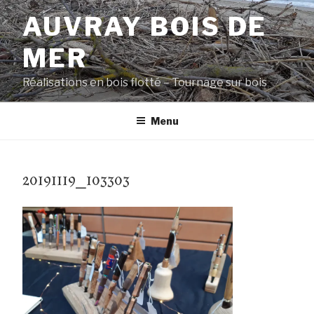
Aller
AUVRAY BOIS DE
au
contenu
MER
principal
Réalisations en bois flotté – Tournage sur bois
Menu
20191119_103303