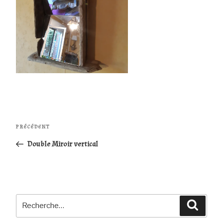
Navigation
Article
PRÉCÉDENT
de
précédent
Double Miroir vertical
l’article
Recherche
Reche
pour