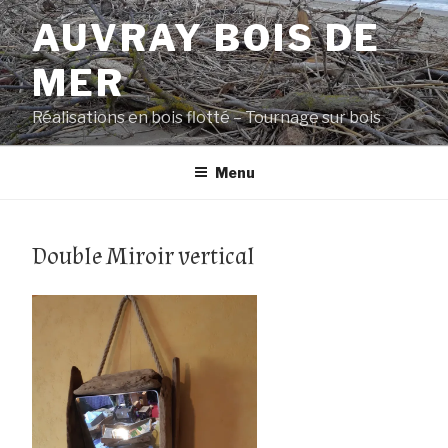
Aller
AUVRAY BOIS DE
au
contenu
MER
principal
Réalisations en bois flotté – Tournage sur bois
Menu
Double Miroir vertical