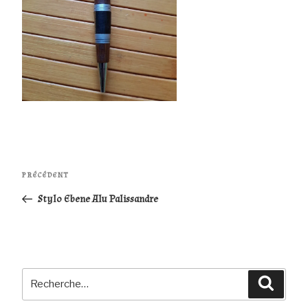
Navigation
Article
PRÉCÉDENT
de
précédent
Stylo Ebene Alu Palissandre
l’article
Recherche
Reche
pour