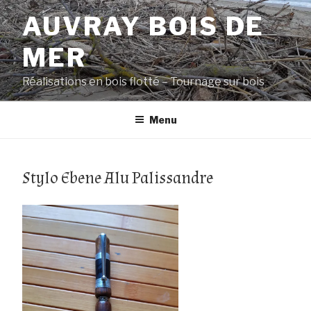
Aller
AUVRAY BOIS DE
au
contenu
MER
principal
Réalisations en bois flotté – Tournage sur bois
Menu
Stylo Ebene Alu Palissandre