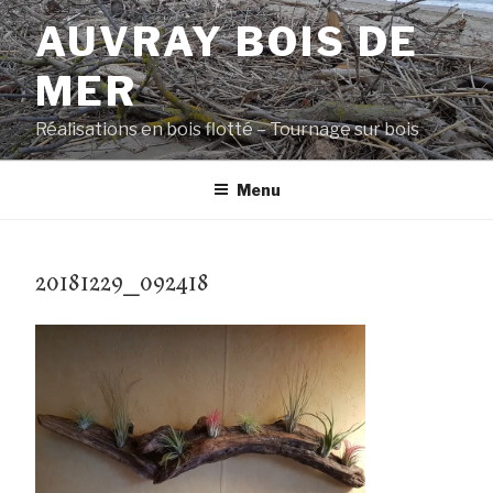
Aller
AUVRAY BOIS DE
au
contenu
MER
principal
Réalisations en bois flotté – Tournage sur bois
Menu
20181229_092418