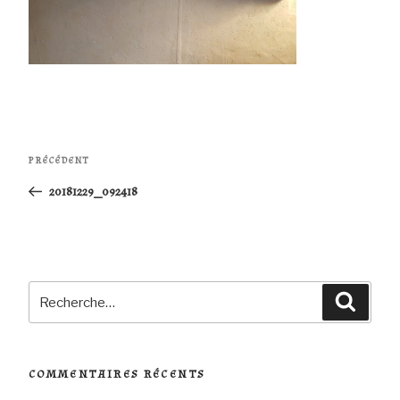
Navigation
Article
PRÉCÉDENT
de
précédent
20181229_092418
l’article
Recherche
Reche
pour
:
COMMENTAIRES RÉCENTS