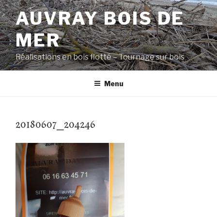
Aller
AUVRAY BOIS DE
au
contenu
MER
principal
Réalisations en bois flotté – Tournage sur bois
Menu
20180607_204246