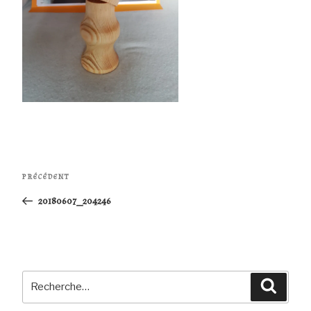
Navigation
Article
PRÉCÉDENT
de
précédent
20180607_204246
l’article
Recherche
Reche
pour