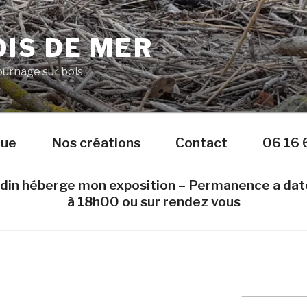
IS DE MER
Tournage sur bois
nue
Nos créations
Contact
06 16 
edin héberge mon exposition – Permanence a da
à 18h00 ou sur rendez vous
Recherche