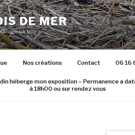
IS DE MER
Tournage sur bois
nue
Nos créations
Contact
06 16 
edin héberge mon exposition – Permanence a da
à 18h00 ou sur rendez vous
Recherche