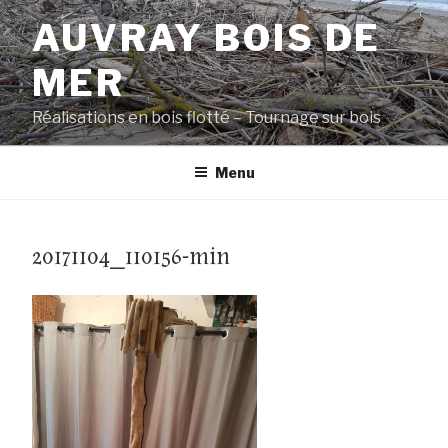
Aller
AUVRAY BOIS DE
au
contenu
MER
principal
Réalisations en bois flotté – Tournage sur bois
Menu
20171104_110156-min