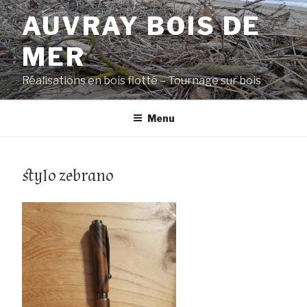
Aller
AUVRAY BOIS DE
au
contenu
MER
principal
Réalisations en bois flotté – Tournage sur bois
Menu
stylo zebrano