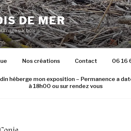
IS DE MER
Tournage sur bois
nue
Nos créations
Contact
06 16 
edin héberge mon exposition – Permanence a da
à 18h00 ou sur rendez vous
Copie